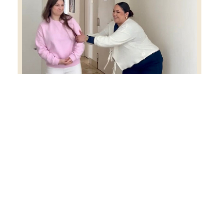
Unterschiedlich? Ja. 😂 Ob Schule oder Büro,
Google oder ChatGPT, Rechnungswesen oder
Einkommensteuer – in der Ausbildung gibt es
viele kleine Unterschiede und mindestens
genauso viele Gemeinsamkeiten. Jeder bringt
seine eigenen Stärken, Vorlieben und
Eigenheiten mit. Genau das macht den
Arbeitsalltag abwechslungsreich und
manchmal auch ziemlich witzig. 😄 Welche
Seite wärst du? 👀 #TheYouthMatters
#Ausbildung #Steuerrookies