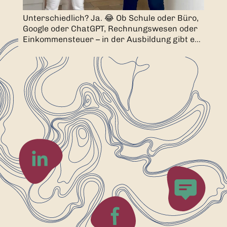
Unterschiedlich? Ja. 😂 Ob Schule oder Büro,
Google oder ChatGPT, Rechnungswesen oder
Einkommensteuer – in der Ausbildung gibt es
viele kleine Unterschiede und mindestens
genauso viele Gemeinsamkeiten. Jeder bringt
seine eigenen Stärken, Vorlieben und
Eigenheiten mit. Genau das macht den
Arbeitsalltag abwechslungsreich und
manchmal auch ziemlich witzig. 😄 Welche
Seite wärst du? 👀 #TheYouthMatters
#Ausbildung #Steuerrookies